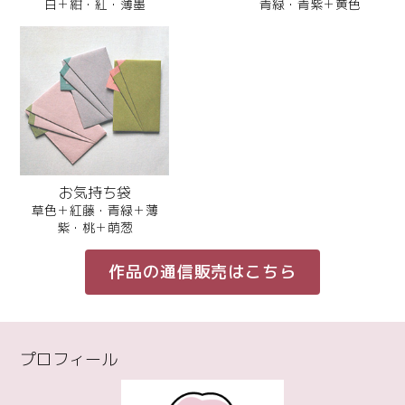
白＋紺・紅・薄墨
青緑・青紫＋黄色
お気持ち袋
草色＋紅藤・青緑＋薄
紫・桃＋萌葱
作品の通信販売はこちら
プロフィール